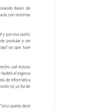
orando Bases de 
acía con sistemas 
 y por esa razón, 
e postular y ser 
ajo” ya que tuve 
echo usé incluso 
cilitó el ingreso 
ela de Informática 
ión (sí, yo fui de 
(eso quería decir 