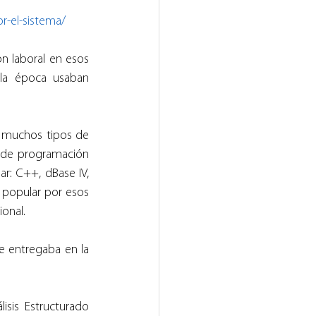
r-el-sistema/
n laboral en esos 
la época usaban 
 muchos tipos de 
s de programación 
: C++, dBase IV, 
 popular por esos 
onal.
e entregaba en la 
isis Estructurado 