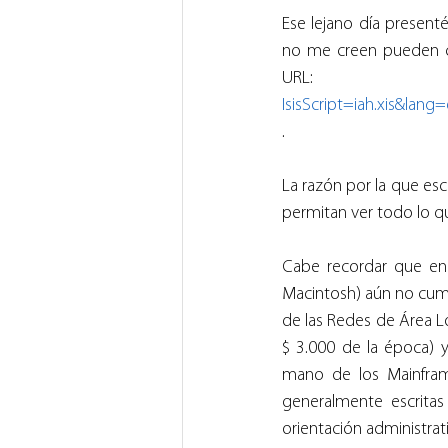
Ese lejano día present
no me creen pueden con
UR
IsisScript=iah.xis&l
.
La razón por la que es
permitan ver todo lo qu
Cabe recordar que en
Macintosh) aún no cump
de las Redes de Área Lo
$ 3.000 de la época) 
mano de los Mainframe
generalmente escritas
orientación administrati