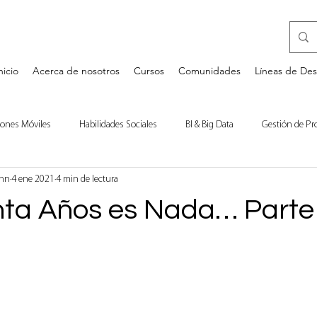
nicio
Acerca de nosotros
Cursos
Comunidades
Líneas de Des
iones Móviles
Habilidades Sociales
BI & Big Data
Gestión de Pr
ann
4 ene 2021
4 min de lectura
a
Desarrollo Personal
Bases de Datos
Comentarios de Libros
nta Años es Nada… Parte