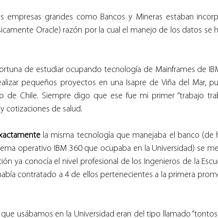
las empresas grandes como Bancos y Mineras estaban incorp
icamente Oracle) razón por la cual el manejo de los datos se h
fortuna de estudiar ocupando tecnología de Mainframes de IBM
alizar pequeños proyectos en una Isapre de Viña del Mar, pud
o de Chile. Siempre digo que ese fue mi primer “trabajo trab
y cotizaciones de salud. 
xactamente
 la misma tecnología que manejaba el banco (de h
stema operativo IBM 360 que ocupaba en la Universidad) se me fa
ión ya conocía el nivel profesional de los Ingenieros de la Escu
había contratado a 4 de ellos pertenecientes a la primera promoc
 que usábamos en la Universidad eran del tipo llamado “tontos” 