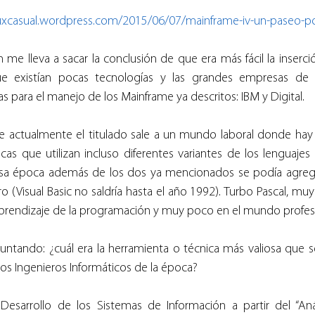
inuxcasual.wordpress.com/2015/06/07/mainframe-iv-un-paseo-po
 me lleva a sacar la conclusión de que era más fácil la inserció
 existían pocas tecnologías y las grandes empresas de 
s para el manejo de los Mainframe ya descritos: IBM y Digital.
 actualmente el titulado sale a un mundo laboral donde hay
icas que utilizan incluso diferentes variantes de los lenguaje
sa época además de los dos ya mencionados se podía agregar
o (Visual Basic no saldría hasta el año 1992). Turbo Pascal, muy
aprendizaje de la programación y muy poco en el mundo profesi
untando: ¿cuál era la herramienta o técnica más valiosa que s
os Ingenieros Informáticos de la época?
 Desarrollo de los Sistemas de Información a partir del “Anál