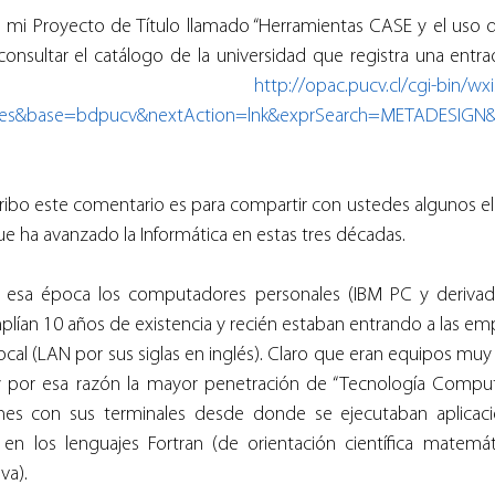
é mi Proyecto de Título llamado “Herramientas CASE y el uso d
sultar el catálogo de la universidad que registra una entrad
L: 
http://opac.pucv.cl/cgi-bin/wxi
ang=es&base=bdpucv&nextAction=lnk&exprSearch=METADESIGN
cribo este comentario es para compartir con ustedes algunos 
e ha avanzado la Informática en estas tres décadas.
 esa época los computadores personales (IBM PC y derivado
lían 10 años de existencia y recién estaban entrando a las em
cal (LAN por sus siglas en inglés). Claro que eran equipos muy
y por esa razón la mayor penetración de “Tecnología Computac
s con sus terminales desde donde se ejecutaban aplicacio
 en los lenguajes Fortran (de orientación científica matemát
va).