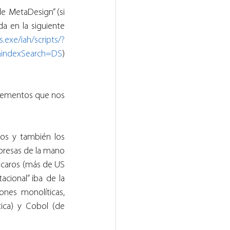
e MetaDesign” (si 
a en la siguiente 
s.exe/iah/scripts/?
&indexSearch=DS
)
elementos que nos 
s y también los 
presas de la mano 
 caros (más de US 
ional” iba de la 
nes monolíticas, 
ica) y Cobol (de 