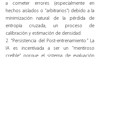
a cometer errores (especialmente en 
hechos aislados o "arbitrarios") debido a la 
minimización natural de la pérdida de 
entropía cruzada, un proceso de 
calibración y estimación de densidad.
2. “Persistencia del Post-entrenamiento:” La 
IA es incentivada a ser un "mentiroso 
creíble" porque el sistema de evaluación 
actual la recompensa por adivinar en lugar 
de abstenerse.
Para el lector que utiliza o desarrolla 
sistemas basados en IA, el valor reside en 
comprender que la solución no se 
encuentra solo en algoritmos más 
complejos, sino en un cambio en las 
normas de la comunidad. El camino hacia 
sistemas de IA más fiables exige una 
“modificación sociotécnica”. Debemos 