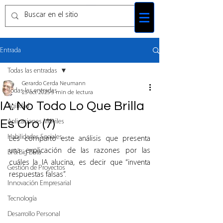
Entrada
Todas las entradas
Gerardo Cerda Neumann
Todas las entradas
25 oct 2025
5 min de lectura
IA: No Todo Lo Que Brilla
Agilidad
Es Oro (7)
Aplicaciones Móviles
Habilidades Sociales
Les comparto este análisis que presenta 
una explicación de las razones por las 
BI & Big Data
cuáles la IA alucina, es decir que “inventa 
Gestión de Proyectos
respuestas falsas”.
Innovación Empresarial
Tecnología
Desarrollo Personal