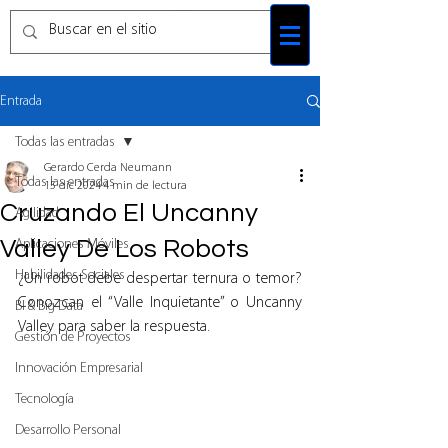
Entrada
Todas las entradas
Gerardo Cerda Neumann
Todas las entradas
15 dic 2024
4 min de lectura
Cruzando El Uncanny
Agilidad
Valley De Los Robots
Aplicaciones Móviles
Habilidades Sociales
¿Un robot debe despertar ternura o temor? 
Conozcan el “Valle Inquietante” o Uncanny 
BI & Big Data
Valley para saber la respuesta.
Gestión de Proyectos
Innovación Empresarial
Tecnología
Desarrollo Personal