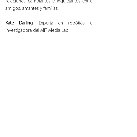
relaciones cambiantes e inquietantes entre 
amigos, amantes y familias.
Kate Darling
: Experta en robótica e 
investigadora del MIT Media Lab.
Importancia: Escribió sobre el valle 
inquietante en The New Yorker, destacando 
su relevancia para el diseño de robots.
Contribución: Su trabajo se centra en la 
interacción humano-robot y cómo crear 
robots que inspiren confianza y 