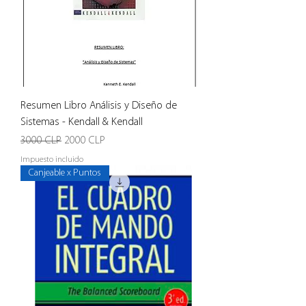
Resumen Libro Análisis y Diseño de
Sistemas - Kendall & Kendall
Precio
Precio de oferta
3000 CLP
2000 CLP
Impuesto incluido
Canjeable x Puntos