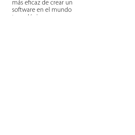
más eficaz de crear un
software en el mundo
tecnológico.
Archivo PDF
Documento de 50 páginas.
¿Tienes dudas? Escríbenos