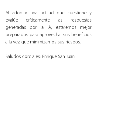
Al adoptar una actitud que cuestione y 
evalúe críticamente las respuestas 
generadas por la IA, estaremos mejor 
preparados para aprovechar sus beneficios 
a la vez que minimizamos sus riesgos.
Saludos cordiales: Enrique San Juan
Nota de Editor: pueden ver la propuesta de 
Enrique capacitación en el siguiente Link:
https://community.es/curso-inteligencia-
artificial/