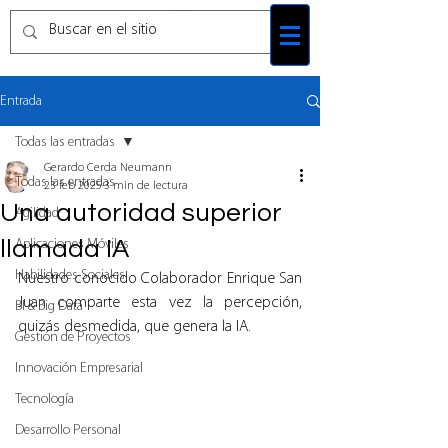
Entrada
Todas las entradas
Gerardo Cerda Neumann
Todas las entradas
23 feb 2025
3 min de lectura
Una autoridad superior
Agilidad
llamada IA
Aplicaciones Móviles
Habilidades Sociales
Nuestro conocido Colaborador Enrique San 
Juan comparte esta vez la percepción, 
BI & Big Data
quizás desmedida, que genera la IA.
Gestión de Proyectos
Innovación Empresarial
Tecnología
Desarrollo Personal