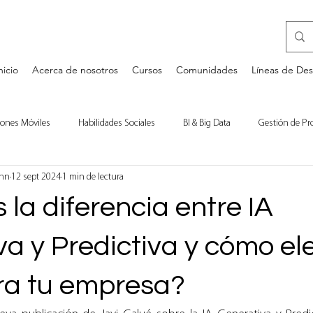
nicio
Acerca de nosotros
Cursos
Comunidades
Líneas de Des
iones Móviles
Habilidades Sociales
BI & Big Data
Gestión de Pr
ann
12 sept 2024
1 min de lectura
a
Desarrollo Personal
Bases de Datos
Comentarios de Libros
la diferencia entre IA
a y Predictiva y cómo ele
ra tu empresa?