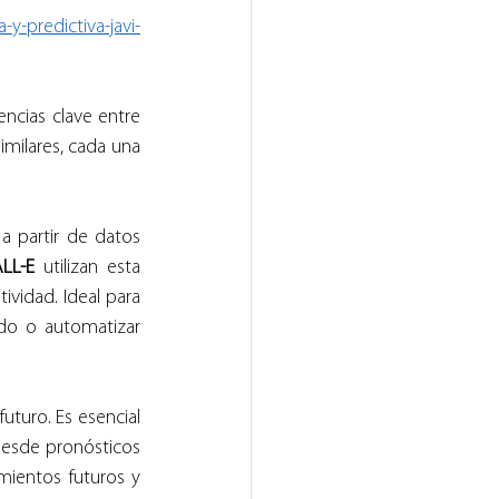
y-predictiva-javi-
encias clave entre 
milares, cada una 
 partir de datos 
LL-E
 utilizan esta 
vidad. Ideal para 
do o automatizar 
turo. Es esencial 
esde pronósticos 
ientos futuros y 