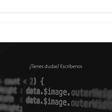
5 Riesgos de la IA Según
Clau
Ricardo Baeza Yates
Prod
¿Tienes dudas? Escríbenos