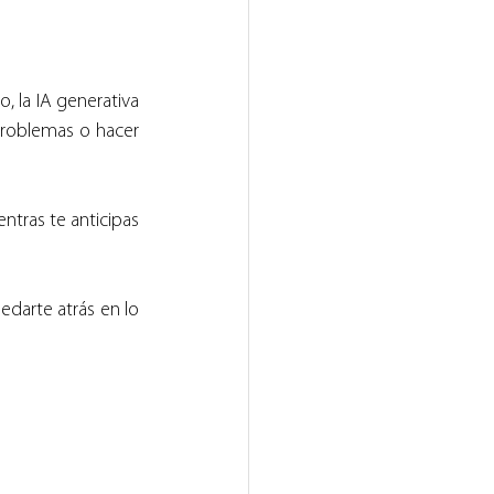
, la IA generativa 
 problemas o hacer 
tras te anticipas 
darte atrás en lo 