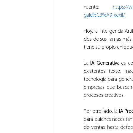
Fuente: 
https://w
galu%C3%A9-xexif/
Hoy, la Inteligencia Art
dos de sus ramas más p
tiene su propio enfoque
La 
IA Generativa
 es c
existentes: texto, im
tecnología para generar
empresas que buscan in
procesos creativos.
Por otro lado, la 
IA Pred
para quienes necesitan
de ventas hasta detec