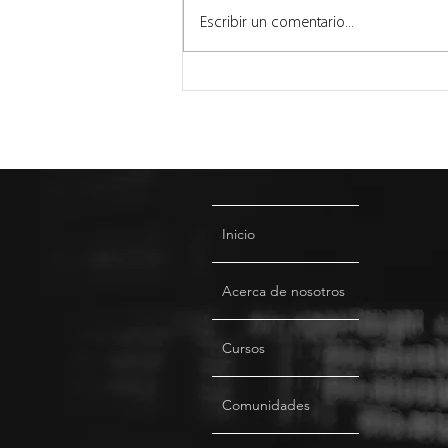
Escribir un comentario...
¿Sabe Dónde Están sus
Datos en la Era de la IA?
Inicio
Acerca de nosotros
Cursos
Comunidades