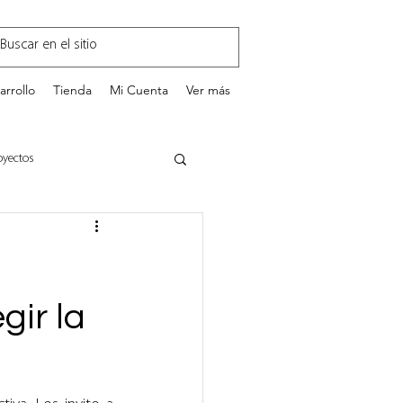
arrollo
Tienda
Mi Cuenta
Ver más
oyectos
GestionEnTI.com
gir la