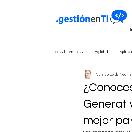
I
Todas las entradas
Agilidad
Aplicac
Gerardo Cerda Neum
Innovación Empresarial
Tecnologí
¿Conoces 
Inteligencia Artificial
Generativ
mejor pa