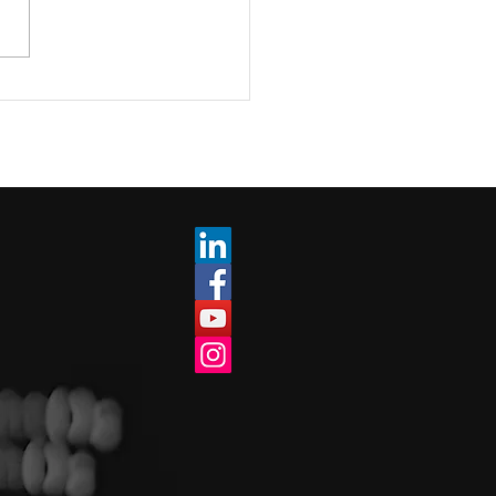
de (4): Trucos
uctivos con Claude