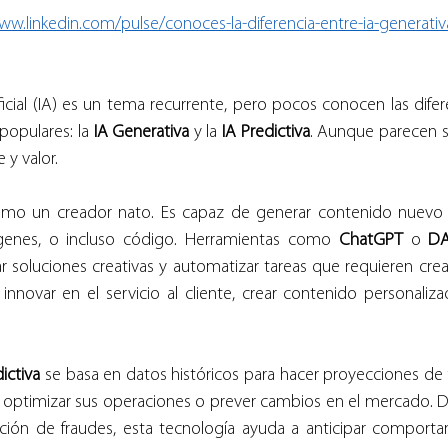
ww.linkedin.com/pulse/conoces-la-diferencia-entre-ia-generativa-
ificial (IA) es un tema recurrente, pero pocos conocen las difer
opulares: la 
IA Generativa
 y la 
IA Predictiva
. Aunque parecen si
 y valor.
omo un creador nato. Es capaz de generar contenido nuevo a
ágenes, o incluso código. Herramientas como 
ChatGPT
 o 
DA
 soluciones creativas y automatizar tareas que requieren creati
novar en el servicio al cliente, crear contenido personaliza
ictiva
 se basa en datos históricos para hacer proyecciones de fu
 optimizar sus operaciones o prever cambios en el mercado. D
ción de fraudes, esta tecnología ayuda a anticipar comportam