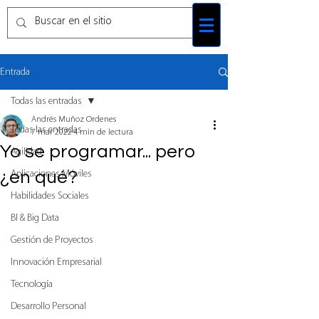
Entrada
Todas las entradas
Andrés Muñoz Ordenes
Todas las entradas
7 mar 2022
4 min de lectura
Yo se programar... pero
Agilidad
¿en qué?
Aplicaciones Móviles
Habilidades Sociales
BI & Big Data
Gestión de Proyectos
Innovación Empresarial
Tecnología
Desarrollo Personal