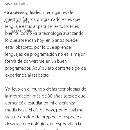
Bases de Datos
Una de las grandes interrogantes de 
Comentarios de Libros
nuestros futuros programadores es qué 
GestionEnTI.com
lenguaje estudiar para ser exitoso. Pues 
Inteligencia Artificial
bien, tal como va la tecnología avanzando, 
lo que aprendan hoy, en 5 años puede 
estar obsoleto, por lo que aprender 
lenguajes de programación no es la mejor 
forma de convertirse en un buen 
programador. Aquí quiero contarte algo de 
experiencia al respecto.
Yo llevo en el mundo de las tecnologías de 
la información más de 30 años (desde que 
comencé a estudiar en mi enseñanza 
media hasta el día de hoy), por lo cual me 
siento con algo de propiedad respecto al 
desarrollo tecnológico, en especial en la 