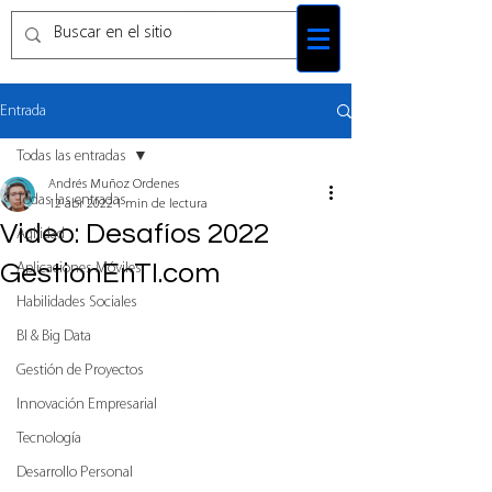
Entrada
Todas las entradas
Andrés Muñoz Ordenes
Todas las entradas
12 abr 2022
1 min de lectura
Video: Desafíos 2022
Agilidad
GestionEnTI.com
Aplicaciones Móviles
Habilidades Sociales
BI & Big Data
Gestión de Proyectos
Innovación Empresarial
Tecnología
Desarrollo Personal