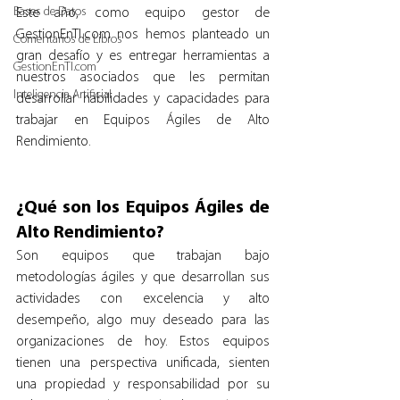
Bases de Datos
Este año, como equipo gestor de 
GestionEnTI.com nos hemos planteado un 
Comentarios de Libros
gran desafío y es entregar herramientas a 
GestionEnTI.com
nuestros asociados que les permitan 
Inteligencia Artificial
desarrollar habilidades y capacidades para 
trabajar en Equipos Ágiles de Alto 
Rendimiento.
¿Qué son los Equipos Ágiles de 
Alto Rendimiento? 
Son equipos que trabajan bajo 
metodologías ágiles y que desarrollan sus 
actividades con excelencia y alto 
desempeño, algo muy deseado para las 
organizaciones de hoy. Estos equipos 
tienen una perspectiva unificada, sienten 
una propiedad y responsabilidad por su 