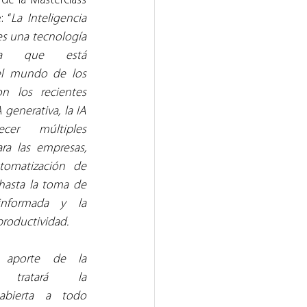
 de la Masterclass 
: “
La Inteligencia 
 es una tecnología 
aria que está 
l mundo de los 
n los recientes 
generativa, la IA 
cer múltiples 
ra las empresas, 
tomatización de 
hasta la toma de 
informada y la 
productividad.
 aporte de la 
a tratará la 
 abierta a todo 