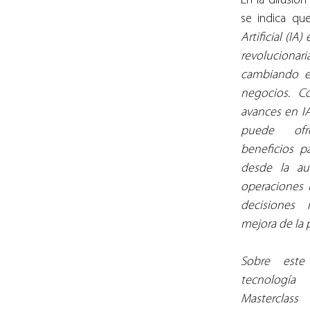
En la difusión
se indica que
Artificial (IA)
revolucion
cambiando e
negocios. Co
avances en IA 
puede ofre
beneficios pa
desde la au
operaciones 
decisiones 
mejora de la 
Sobre este
tecnologí
Masterclass