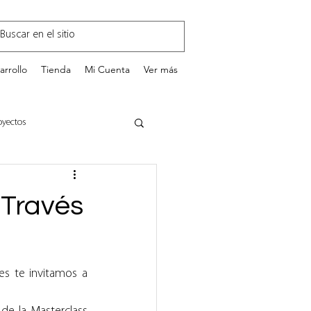
arrollo
Tienda
Mi Cuenta
Ver más
oyectos
GestionEnTI.com
 Través
es te invitamos a 