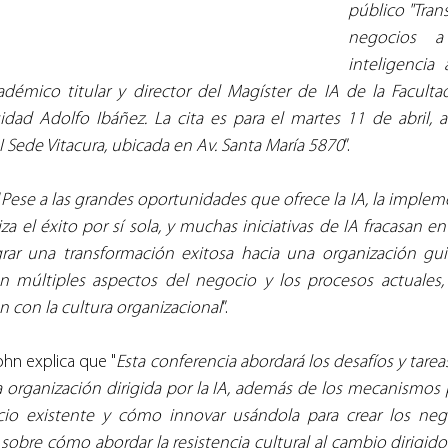
público "Tran
negocios a
inteligencia ar
démico titular y director del Magíster de IA de la Facultad
idad Adolfo Ibáñez. La cita es para el martes 11 de abril, a
I Sede Vitacura, ubicada en Av. Santa María 5870
”.
“
Pese a las grandes oportunidades que ofrece la IA, la implem
a el éxito por sí sola, y muchas iniciativas de IA fracasan en
grar una transformación exitosa hacia una organización guia
n múltiples aspectos del negocio y los procesos actuales,
n con la cultura organizacional
”.
ohn explica que "
Esta conferencia abordará los desafíos y tareas
 organización dirigida por la IA, además de los mecanismos p
io existente y cómo innovar usándola para crear los negoc
obre cómo abordar la resistencia cultural al cambio dirigido