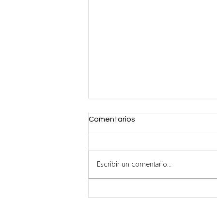
Comentarios
Escribir un comentario...
Chilena Redvoiss Inicia
Nueva Etapa con Estrategia
Enfocada en