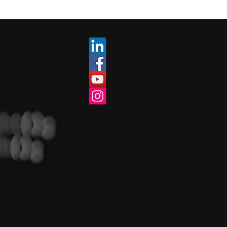
9001 y su relación con la
ión de Procesos? –
e 3