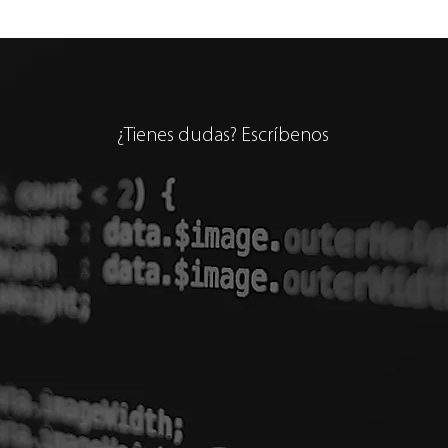
Avanzadas del Mundo con IA
ISO 
Gest
Part
¿Tienes dudas? Escríbenos