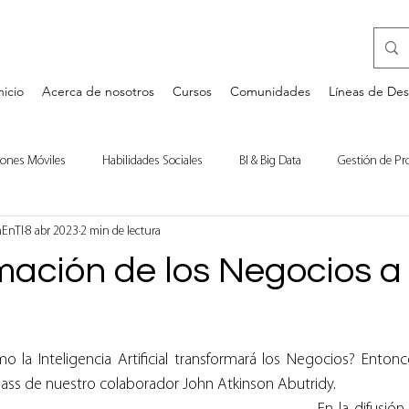
nicio
Acerca de nosotros
Cursos
Comunidades
Líneas de Des
iones Móviles
Habilidades Sociales
BI & Big Data
Gestión de Pr
nEnTI
8 abr 2023
2 min de lectura
a
Desarrollo Personal
Bases de Datos
Comentarios de Libros
mación de los Negocios a
 la Inteligencia Artificial transformará los Negocios? Entonc
class de nuestro colaborador John Atkinson Abutridy.