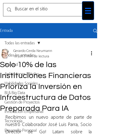
Entrada
Todas las entradas
Gerardo Cerda Neumann
Todas las entradas
16 jun
3 min de lectura
Solo 10% de las
Agilidad
Instituciones Financieras
Aplicaciones Móviles
Habilidades Sociales
Prioriza la Inversión en
BI & Big Data
Infraestructura de Datos
Gestión de Proyectos
Preparada Para IA
Innovación Empresarial
Recibimos un nuevo aporte de parte de 
Tecnología
nuestro Colaborador José Luis Parra, Socio 
Desarrollo Personal
Director de Go! Latam sobre la 