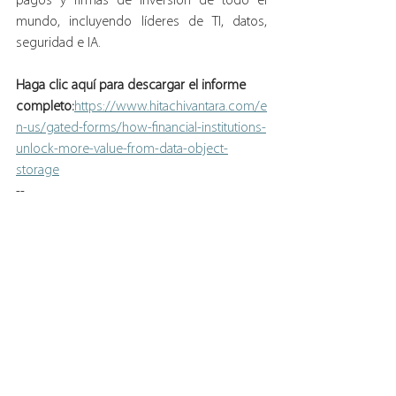
pagos y firmas de inversión de todo el 
mundo, incluyendo líderes de TI, datos, 
seguridad e IA.
Haga clic aquí para descargar el informe 
completo:
https://www.hitachivantara.com/e
n-us/gated-forms/how-financial-institutions-
unlock-more-value-from-data-object-
storage
--
Saludos
José Luis Parra
Socio Director