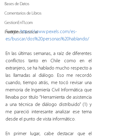
Bases de Datos
Comentarios de Libros
GestionEnTI.com
Fuente: 
https://www.pexels.com/es-
Inteligencia Artificial
es/buscar/dos%20personas%20hablando/
En las últimas semanas, a raíz de diferentes 
conflictos tanto en Chile como en el 
extranjero, se ha hablado mucho respecto a 
las llamadas al diálogo. Eso me recordó 
cuando, tiempo atrás, me tocó revisar una 
memoria de Ingeniería Civil Informática que 
llevaba por título “Herramienta de asistencia 
a una técnica de diálogo distribuido” (1) y 
me pareció interesante analizar ese tema 
desde el punto de vista informático.
En primer lugar, cabe destacar que el 