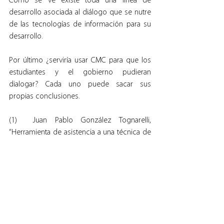
Como se ve existe toda una línea de 
desarrollo asociada al diálogo que se nutre 
de las tecnologías de información para su 
desarrollo.
Por último ¿serviría usar CMC para que los 
estudiantes y el gobierno pudieran 
dialogar? Cada uno puede sacar sus 
propias conclusiones.
(1)  Juan Pablo González Tognarelli, 
“Herramienta de asistencia a una técnica de 
diálogo distribuido”, proyecto para optar al 
título de Ingeniero Civil Informático, 
Departamento de Informática, Facultad de 
Ingeniería, Usach.
(2)  Leiva-Lobos, E., Antillanca, H., y Ponce 
(2008): “Un marco sistémico para orientar el 
diseño de artefactos del diálogo”, en revista 