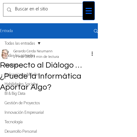
Entrada
Todas las entradas
Gerardo Cerda Neumann
Todas las entradas
21 mar 2022
3 min de lectura
Respecto al Diálogo …
Agilidad
¿Puede la Informática
Aplicaciones Móviles
Habilidades Sociales
Aportar Algo?
BI & Big Data
Gestión de Proyectos
Innovación Empresarial
Tecnología
Desarrollo Personal