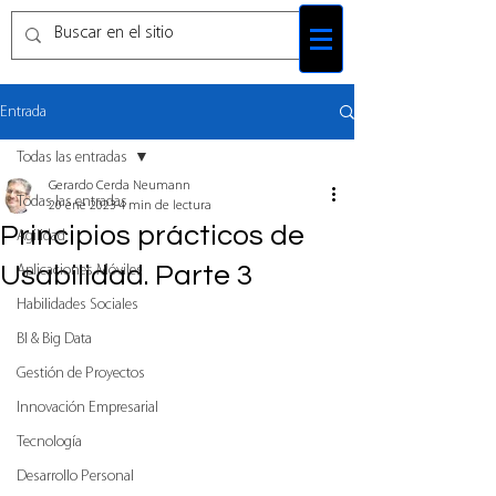
Entrada
Todas las entradas
Gerardo Cerda Neumann
Todas las entradas
20 ene 2023
4 min de lectura
Principios prácticos de
Agilidad
Usabilidad. Parte 3
Aplicaciones Móviles
Habilidades Sociales
BI & Big Data
Gestión de Proyectos
Innovación Empresarial
Tecnología
Desarrollo Personal