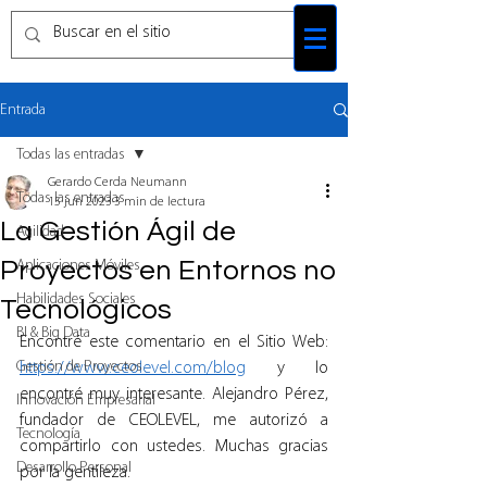
Entrada
Todas las entradas
Gerardo Cerda Neumann
Todas las entradas
15 jun 2023
3 min de lectura
La Gestión Ágil de
Agilidad
Proyectos en Entornos no
Aplicaciones Móviles
Habilidades Sociales
Tecnológicos
BI & Big Data
Encontré este comentario en el Sitio Web: 
Gestión de Proyectos
https://www.ceolevel.com/blog
 y lo 
encontré muy interesante. Alejandro Pérez, 
Innovación Empresarial
fundador de CEOLEVEL, me autorizó a 
Tecnología
compartirlo con ustedes. Muchas gracias 
Desarrollo Personal
por la gentileza.