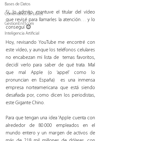
Bases de Datos
Sí, lo admito, mantuve el titular del vídeo 
Comentarios de Libros
que revisé para llamarles la atención… y lo 
GestionEnTI.com
conseguí 😊
Inteligencia Artificial
Hoy, revisando YouTube me encontré con 
este vídeo, y aunque los teléfonos celulares 
no encabezan mi lista de  temas favoritos, 
decidí verlo para saber de qué trata. Mal 
que mal Apple (o ‘appel’ como lo 
pronuncian en España)  es una inmensa 
empresa norteamericana que está siendo 
desafiada por, como dicen los periodistas, 
este Gigante Chino.
Para que tengan una idea ‘Apple cuenta con 
alrededor de 80.000 empleados en el 
mundo entero y un margen de activos de 
más de 218 mil millones de dólares, con 