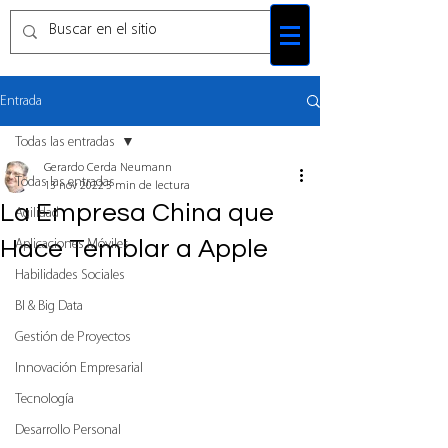
Entrada
Todas las entradas
Gerardo Cerda Neumann
Todas las entradas
13 nov 2022
3 min de lectura
La Empresa China que
Agilidad
Hace Temblar a Apple
Aplicaciones Móviles
Habilidades Sociales
BI & Big Data
Gestión de Proyectos
Innovación Empresarial
Tecnología
Desarrollo Personal