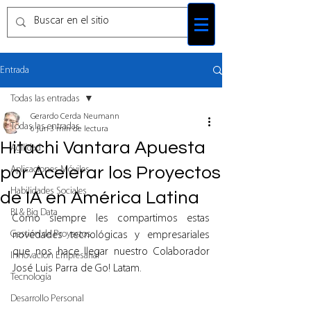
Entrada
Todas las entradas
Gerardo Cerda Neumann
Todas las entradas
6 jun
3 min de lectura
Hitachi Vantara Apuesta
Agilidad
por Acelerar los Proyectos
Aplicaciones Móviles
Habilidades Sociales
de IA en América Latina
BI & Big Data
Como siempre les compartimos estas 
Gestión de Proyectos
novedades tecnológicas y empresariales 
que nos hace llegar nuestro Colaborador 
Innovación Empresarial
José Luis Parra de Go! Latam.
Tecnología
Desarrollo Personal