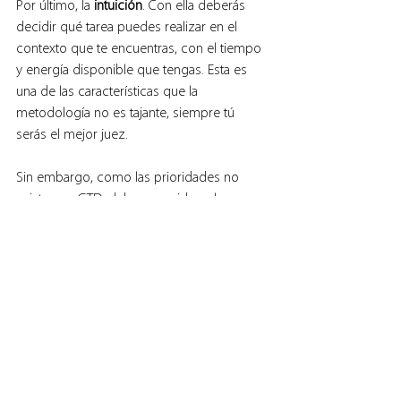
Por último, la 
intuición
. Con ella deberás 
decidir qué tarea puedes realizar en el 
contexto que te encuentras, con el tiempo 
y energía disponible que tengas. Esta es 
una de las características que la 
metodología no es tajante, siempre tú 
serás el mejor juez.
Sin embargo, como las prioridades no 
existen en GTD, debes considerar los que 
Allen llama los 6 niveles del modelo de 
perspectiva, en donde define los ámbitos 
que satisfacen nuestra relación con el 
universo:
Tu propósito en la vida
La visión de tu futuro
Los objetivos de medio alcance
Tus áreas de responsabilidad
Tus proyectos actuales