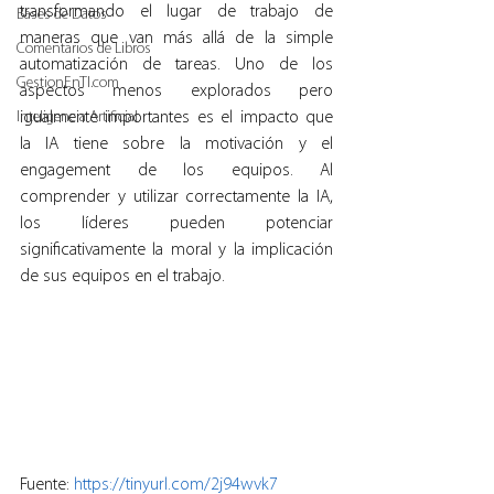
transformando el lugar de trabajo de 
Bases de Datos
maneras que van más allá de la simple 
Comentarios de Libros
automatización de tareas. Uno de los 
GestionEnTI.com
aspectos menos explorados pero 
Inteligencia Artificial
igualmente importantes es el impacto que 
la IA tiene sobre la motivación y el 
engagement de los equipos. Al 
comprender y utilizar correctamente la IA, 
los líderes pueden potenciar 
significativamente la moral y la implicación 
de sus equipos en el trabajo.
Fuente: 
https://tinyurl.com/2j94wvk7