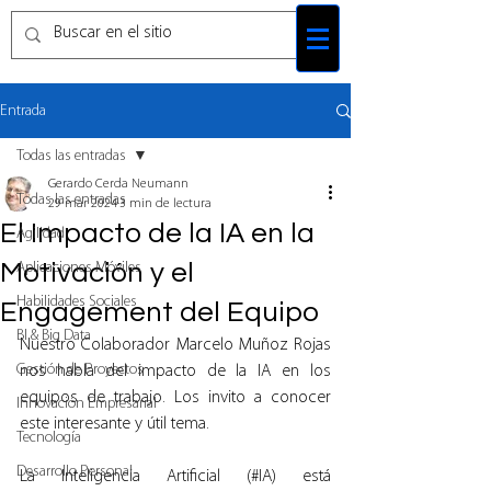
Entrada
Todas las entradas
Gerardo Cerda Neumann
Todas las entradas
29 mar 2024
3 min de lectura
El Impacto de la IA en la
Agilidad
Motivación y el
Aplicaciones Móviles
Habilidades Sociales
Engagement del Equipo
BI & Big Data
Nuestro Colaborador Marcelo Muñoz Rojas 
Gestión de Proyectos
nos habla del impacto de la IA en los 
equipos de trabajo. Los invito a conocer 
Innovación Empresarial
este interesante y útil tema.
Tecnología
Desarrollo Personal
La Inteligencia Artificial (#IA) está 