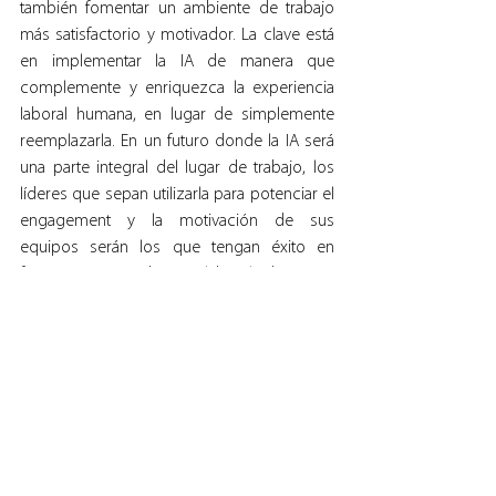
también fomentar un ambiente de trabajo 
más satisfactorio y motivador. La clave está 
en implementar la IA de manera que 
complemente y enriquezca la experiencia 
laboral humana, en lugar de simplemente 
reemplazarla. En un futuro donde la IA será 
una parte integral del lugar de trabajo, los 
líderes que sepan utilizarla para potenciar el 
engagement y la motivación de sus 
equipos serán los que tengan éxito en 
fomentar un ambiente laboral dinámico, 
inclusivo y productivo.
¿Estás preparado para este desafío?
Nota del Editor: el engament se entiende 
como el nivel de compromiso, entusiasmo 
y lealtad que tiene una audiencia con una 
marca.