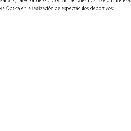
arra R., Director de Go! Comunicaciones nos trae un interesa
ibra Óptica en la realización de espectáculos deportivos:  