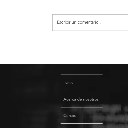
Escribir un comentario...
Chilena Redvoiss Inicia
Nueva Etapa con Estrategia
Enfocada en
Comunicaciones Inteligentes
en la Nube
Inicio
Acerca de nosotros
Cursos