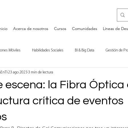
nicio
Acerca de nosotros
Cursos
Comunidades
Líneas de Des
iones Móviles
Habilidades Sociales
BI & Big Data
Gestión de Pr
nEnTI
23 ago 2023
3 min de lectura
a
Desarrollo Personal
Bases de Datos
Comentarios de Libros
 escena: la Fibra Óptica 
uctura crítica de eventos
os