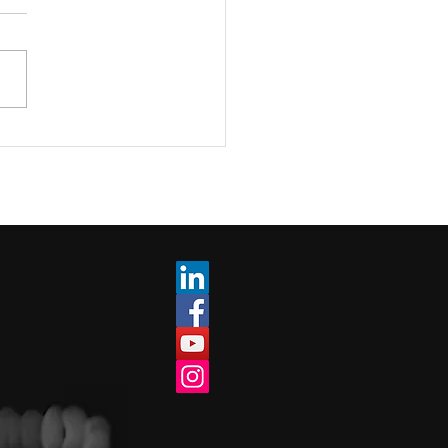
significa certificar un
ema de Gestión de
dad (SGC) por la norma
9001 y su relación con la
ión de Procesos? –
e 3