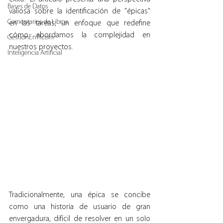
Bases de Datos
valiosa sobre la identificación de "épicas" 
Comentarios de Libros
en las tareas, un enfoque que redefine 
cómo abordamos la complejidad en 
GestionEnTI.com
nuestros proyectos.
Inteligencia Artificial
Tradicionalmente, una épica se concibe 
como una historia de usuario de gran 
envergadura, difícil de resolver en un solo 