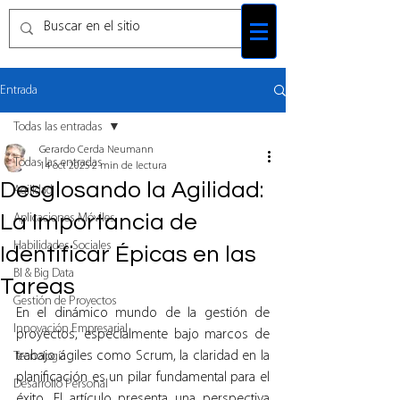
Entrada
Todas las entradas
Gerardo Cerda Neumann
Todas las entradas
14 oct 2025
2 min de lectura
Desglosando la Agilidad:
Agilidad
La Importancia de
Aplicaciones Móviles
Habilidades Sociales
Identificar Épicas en las
BI & Big Data
Tareas
Gestión de Proyectos
En el dinámico mundo de la gestión de 
Innovación Empresarial
proyectos, especialmente bajo marcos de 
trabajo ágiles como Scrum, la claridad en la 
Tecnología
planificación es un pilar fundamental para el 
Desarrollo Personal
éxito. El artículo presenta una perspectiva 