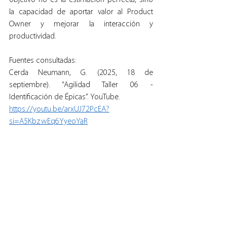
objetivo no es la estimación perfecta, sino 
la capacidad de aportar valor al Product 
Owner y mejorar la interacción y 
productividad.
Fuentes consultadas:
Cerda Neumann, G. (2025, 18 de 
septiembre). “Agilidad Taller 06 - 
Identificación de Épicas”. YouTube.
https://youtu.be/arxUJ72PcEA?
si=A5KbzwEq6YyeoYaR