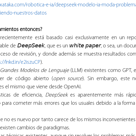
xataka.com/robotica-e-ia/deepseek-modelo-ia-moda-problem
iendo-nuestros-datos
eamientos entonces?
 recientemente está basado casi exclusivamente en un repo
e de 𝘋𝘦𝘦𝘱𝘚𝘦𝘦𝘬, que es un 𝘸𝘩𝘪𝘵𝘦 𝘱𝘢𝘱𝘦𝘳, o sea, un d
ceso de revisión, y donde además se muestra resultados com
://lnkd.in/e2iszuCP
).
 
Grandes Modelos de Lenguaje 
ser de código abierto (
open source
). Sin embargo, este n
 es el mismo que viene desde OpenAI.
ticas de eficiencia, 
DeepSeek 
es aparentemente más rápid
para cometer más errores que los usuales debido a la forma e
e no es nuevo por tanto carece de los mismos inconvenientes 
o existen cambios de paradigmas.