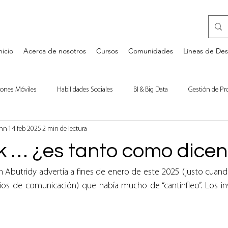
nicio
Acerca de nosotros
Cursos
Comunidades
Líneas de Des
iones Móviles
Habilidades Sociales
BI & Big Data
Gestión de Pr
ann
14 feb 2025
2 min de lectura
a
Desarrollo Personal
Bases de Datos
Comentarios de Libros
 … ¿es tanto como dice
 Abutridy advertía a fines de enero de este 2025 (justo cuando
os de comunicación) que había mucho de “cantinfleo”. Los inv