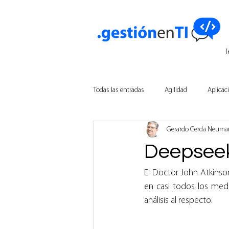
I
Todas las entradas
Agilidad
Aplicac
Gerardo Cerda Neum
Innovación Empresarial
Tecnologí
Deepseek
Inteligencia Artificial
El Doctor John Atkinson
en casi todos los medi
análisis al respecto.