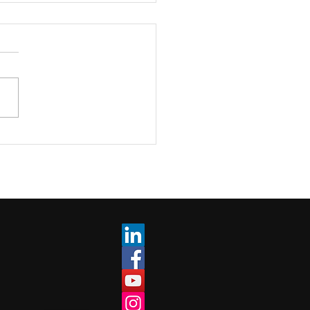
ica de Hitachi Vantara
Abastece a América
na entre las más
zadas del Mundo con IA