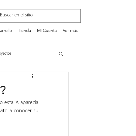
arrollo
Tienda
Mi Cuenta
Ver más
oyectos
GestionEnTI.com
n?
 esta IA aparecía 
ito a conocer su 