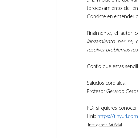
5. El modelo re-usa va
(procesamiento de lengu
Consiste en entender qu
Finalmente, el autor c
lanzamiento per se, 
resolver problemas real
Confío que estas sencil
Saludos cordiales.
Profesor Gerardo Cerda
PD: si quieres conoce
Link: 
https://tinyurl.c
Inteligencia Artificial