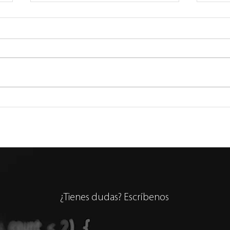
Claude (4): Trucos
Fábr
Productivos con Claude
que 
Lati
Avan
¿Tienes dudas? Escríbenos