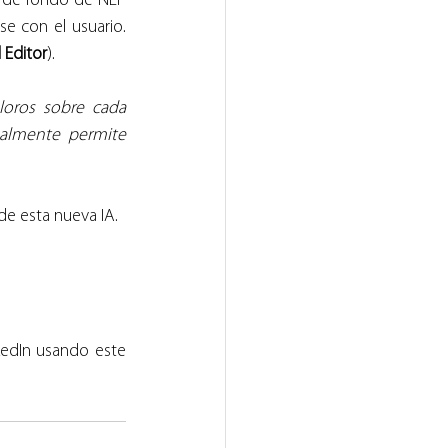
s de fondo de NLP 
e con el usuario. 
 Editor
).
oros sobre cada 
almente permite 
de esta nueva IA.
edIn usando este 