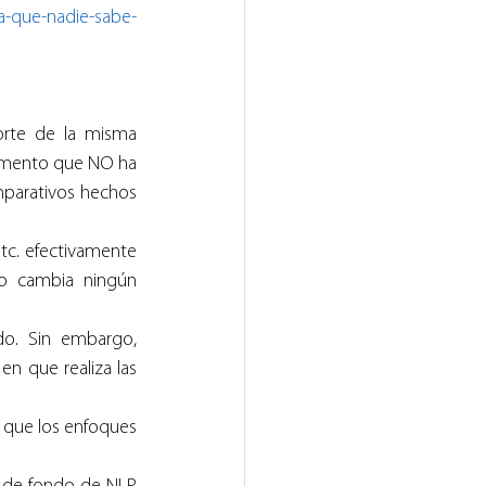
a-que-nadie-sabe-
rte de la misma 
ocumento que NO ha 
parativos hechos 
(LLM) existentes como GPT, etc. efectivamente 
o cambia ningún 
o. Sin embargo, 
n que realiza las 
que los enfoques 