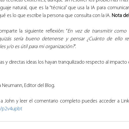
rias técnicas existentes, aunque sin resolver los problemas má
aje natural, que es la “técnica” que usa la IA para comunicars
é es lo que escribe la persona que consulta con la IA. 
Nota del
omparte la siguiente reflexión: “
En vez de transmitir como l
quizás sería bueno detenerse y pensar ¿Cuánto de ello re
es y/o es útil para mi organización?
”.
las y directas ideas los hayan tranquilizado respecto al impacto 
 Neumann, Editor del Blog.
r a John y leer el comentario completo puedes acceder a Link
om/p2v4upbt