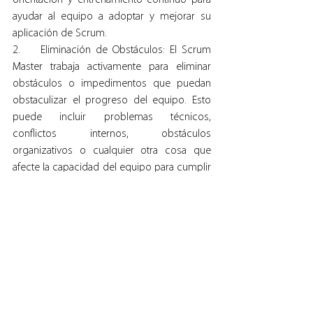
orientación y entrenamiento continuo para 
ayudar al equipo a adoptar y mejorar su 
aplicación de Scrum.
2.    Eliminación de Obstáculos: El Scrum 
Master trabaja activamente para eliminar 
obstáculos o impedimentos que puedan 
obstaculizar el progreso del equipo. Esto 
puede incluir problemas técnicos, 
conflictos internos, obstáculos 
organizativos o cualquier otra cosa que 
afecte la capacidad del equipo para cumplir 
sus compromisos. El Scrum Master actúa 
como un defensor del equipo, asegurando 
que tengan lo que necesitan para tener 
éxito.
3.    Promoción de la Mejora Continua: El 
Scrum Master fomenta la cultura de mejora 
continua dentro del equipo. Esto implica la 
revisión constante de procesos y prácticas 