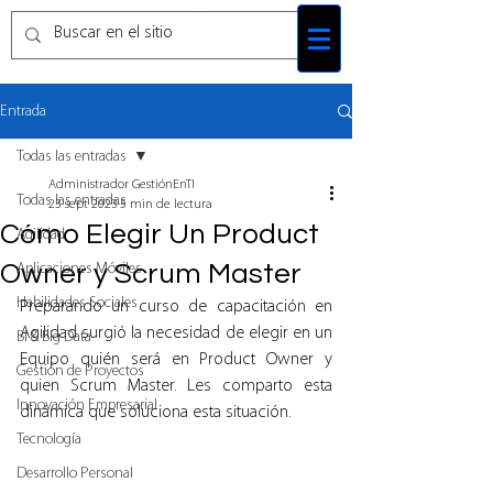
Entrada
Todas las entradas
Administrador GestiónEnTI
Todas las entradas
23 sept 2023
5 min de lectura
Cómo Elegir Un Product
Agilidad
Owner y Scrum Master
Aplicaciones Móviles
Habilidades Sociales
Preparando un curso de capacitación en 
Agilidad surgió la necesidad de elegir en un 
BI & Big Data
Equipo quién será en Product Owner y 
Gestión de Proyectos
quien Scrum Master. Les comparto esta 
Innovación Empresarial
dinámica que soluciona esta situación.
Tecnología
Desarrollo Personal