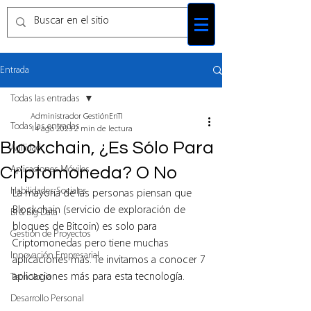
Entrada
Todas las entradas
Administrador GestiónEnTI
Todas las entradas
14 ago 2023
2 min de lectura
Blockchain, ¿Es Sólo Para
Agilidad
Criptomoneda? O No
Aplicaciones Móviles
Habilidades Sociales
La mayoría de las personas piensan que 
Blockchain (servicio de exploración de 
BI & Big Data
bloques de Bitcoin) es solo para 
Gestión de Proyectos
Criptomonedas pero tiene muchas 
Innovación Empresarial
aplicaciones más. Te invitamos a conocer 7 
aplicaciones más para esta tecnología.
Tecnología
Desarrollo Personal