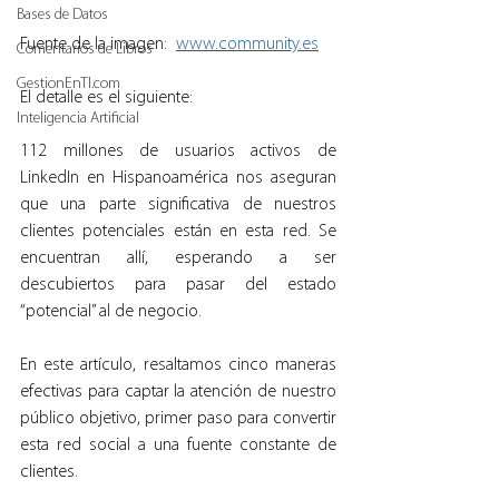
Bases de Datos
Fuente de la imagen:  
www.community.es
Comentarios de Libros
GestionEnTI.com
El detalle es el siguiente:
Inteligencia Artificial
112 millones de usuarios activos de 
LinkedIn en Hispanoamérica nos aseguran 
que una parte significativa de nuestros 
clientes potenciales están en esta red. Se 
encuentran allí, esperando a ser 
descubiertos para pasar del estado 
“potencial” al de negocio.
En este artículo, resaltamos cinco maneras 
efectivas para captar la atención de nuestro 
público objetivo, primer paso para convertir 
esta red social a una fuente constante de 
clientes.