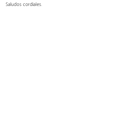
Saludos cordiales.
Profesor Gerardo Cerda Neumann, 
Editor del Blog 
Inteligencia Artificial