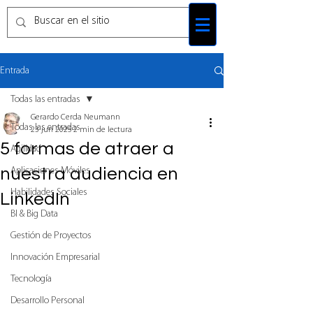
Entrada
Todas las entradas
Gerardo Cerda Neumann
Todas las entradas
23 jun 2025
2 min de lectura
5 formas de atraer a
Agilidad
nuestra audiencia en
Aplicaciones Móviles
Habilidades Sociales
LinkedIn
BI & Big Data
Gestión de Proyectos
Innovación Empresarial
Tecnología
Desarrollo Personal