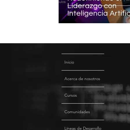
Liderazgo con
Inteligencia Artific
Más Allá de la
Tecnología
Inicio
Acerca de nosotros
Cursos
Comunidades
Líneas de Desarrollo