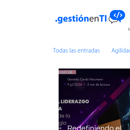
I
Todas las entradas
Agilida
Gestión de Proyectos
Gerardo Cerda Neumann
9 jul 2024
3 min de lectura
Bases de Datos
Comen
Redefiniendo el