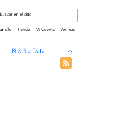
arrollo
Tienda
Mi Cuenta
Ver más
BI & Big Data
ollo Personal
ncia Artificial