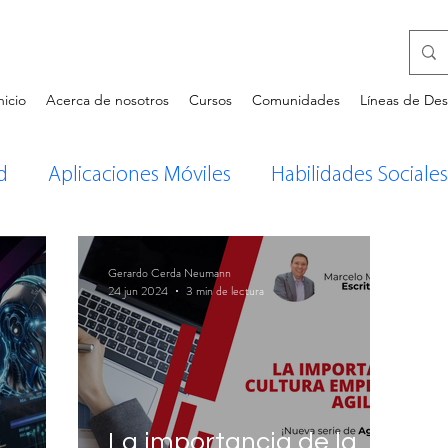
nicio
Acerca de nosotros
Cursos
Comunidades
Líneas de Des
d
Aplicaciones Móviles
Habilidades Sociales
Innovación Empresarial
Tecnología
Desarr
Gerardo Cerda Neumann
24 jun 2024
3 min de lectura
tarios de Libros
GestionEnTI.com
Intelige
La importancia de la