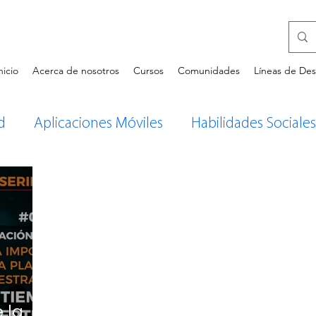
nicio
Acerca de nosotros
Cursos
Comunidades
Líneas de Des
d
Aplicaciones Móviles
Habilidades Sociales
Innovación Empresarial
Tecnología
Desarr
tarios de Libros
GestionEnTI.com
Intelige
 la