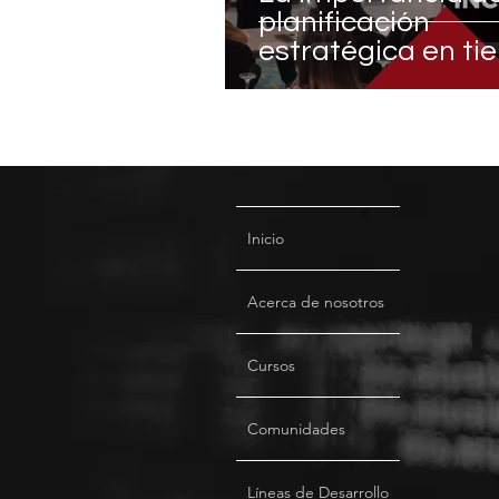
planificación
estratégica en t
de incertidumbre
Inicio
Acerca de nosotros
Cursos
Comunidades
Líneas de Desarrollo