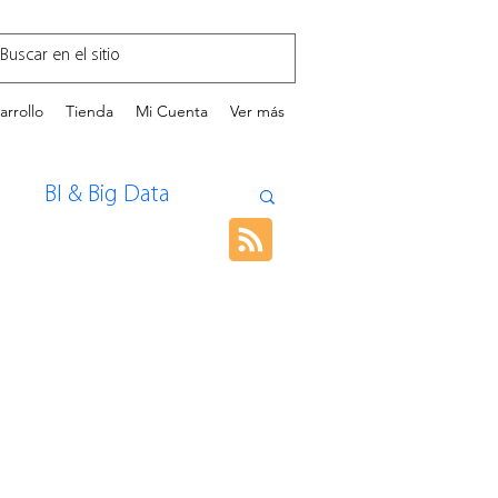
arrollo
Tienda
Mi Cuenta
Ver más
BI & Big Data
ollo Personal
ncia Artificial