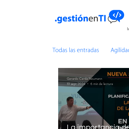
I
Todas las entradas
Agilida
Gestión de Proyectos
Gerardo Cerda Neumann
19 sept 2024
6 min de lectura
Bases de Datos
Comen
La importancia de